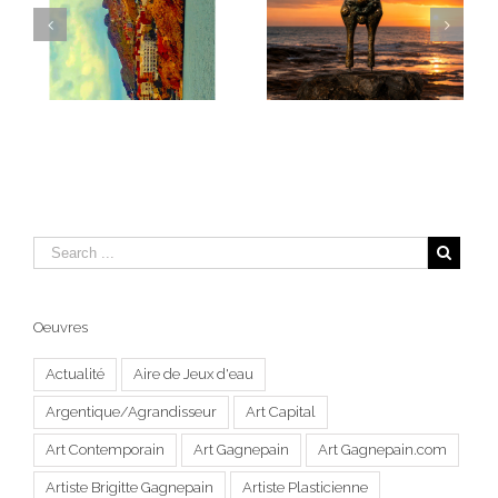
Les Masques de la
DESHY
Terre Al Hoceima I
Oeuvres
Actualité
Aire de Jeux d'eau
Argentique/Agrandisseur
Art Capital
Art Contemporain
Art Gagnepain
Art Gagnepain.com
Artiste Brigitte Gagnepain
Artiste Plasticienne