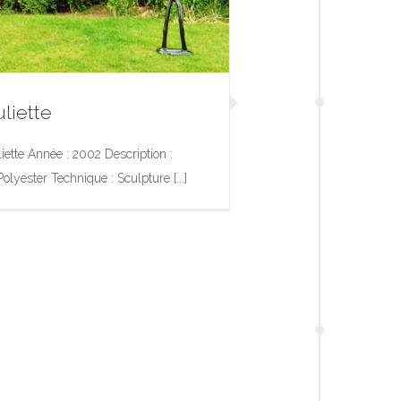
liette
iette Année : 2002 Description :
lyester Technique : Sculpture [...]
Roméo et Juliette
Exposition
Sculpture