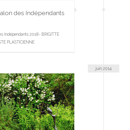
 Salon des Indépendants
 Salon des Indépendants 2018
 des Indépendants 2018- BRIGITTE
aphie
Photographie
Portfolio
Sculpture
STE PLASTICIENNE
 d’Art dans l’Espace Public
juin 2014