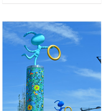
Escales Artistiques à Hautmont
Exposition
Portfolio
Sculpture
Œuvres d’Art dans l’Espace
Public