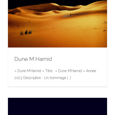
Dune M Hamid
« Dune M’Hamid » Titre : « Dune M’Hamid » Année :
2023 Description : Un hommage [...]
Dune M Hamid
Exposition
Photographie
Photographie
Portfolio
Œuvres
d’Art dans l’Espace Public