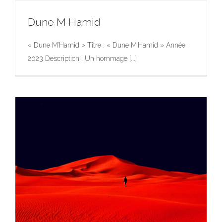
Dune M Hamid
« Dune M’Hamid » Titre : « Dune M’Hamid » Année :
2023 Description : Un hommage [...]
Dune M Hamid
Exposition
Photographie
Photographie
Portfolio
Œuvres
d’Art dans l’Espace Public