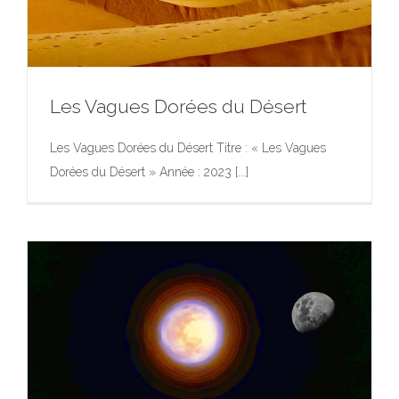
Les Vagues Dorées du Désert
Les Vagues Dorées du Désert Titre : « Les Vagues
Dorées du Désert » Année : 2023 [...]
Les Vagues Dorées du Désert
Exposition
Photographie
Photographie
Portfolio
Œuvres
d’Art dans l’Espace Public