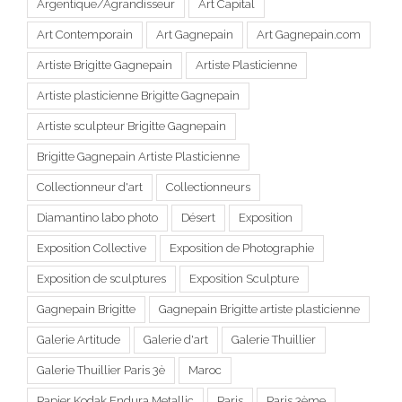
Argentique/Agrandisseur
Art Capital
Art Contemporain
Art Gagnepain
Art Gagnepain.com
Artiste Brigitte Gagnepain
Artiste Plasticienne
Artiste plasticienne Brigitte Gagnepain
Artiste sculpteur Brigitte Gagnepain
Brigitte Gagnepain Artiste Plasticienne
Collectionneur d'art
Collectionneurs
Diamantino labo photo
Désert
Exposition
Exposition Collective
Exposition de Photographie
Exposition de sculptures
Exposition Sculpture
Gagnepain Brigitte
Gagnepain Brigitte artiste plasticienne
Galerie Artitude
Galerie d'art
Galerie Thuillier
Galerie Thuillier Paris 3è
Maroc
Papier Kodak Endura Metallic
Paris
Paris 3ème