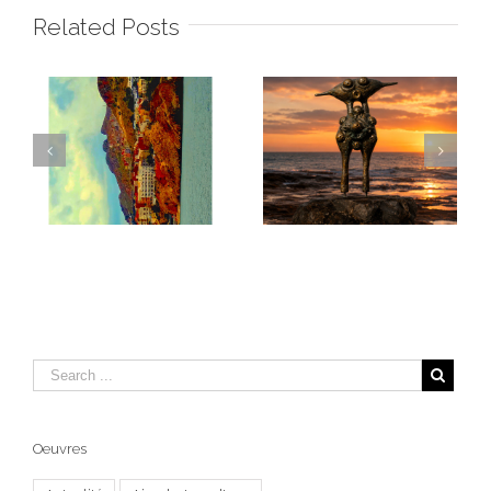
Related Posts
Les Masques de la
DESHY
Terre Al Hoceima I
Oeuvres