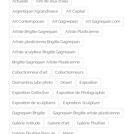
Actualité
Aire de Jeux d'eau
Argentique/Agrandisseur
Art Capital
Art Contemporain
Art Gagnepain
Art Gagnepain.com
Artiste Brigitte Gagnepain
Artiste Plasticienne
Artiste plasticienne Brigitte Gagnepain
Artiste sculpteur Brigitte Gagnepain
Brigitte Gagnepain Artiste Plasticienne
Collectionneur d'art
Collectionneurs
Diamantino labo photo
Désert
Exposition
Exposition Collective
Exposition de Photographie
Exposition de sculptures
Exposition Sculpture
Gagnepain Brigitte
Gagnepain Brigitte artiste plasticienne
Galerie Artitude
Galerie d'art
Galerie Thuillier
Galerie Thuillier Paris 3è
Maroc