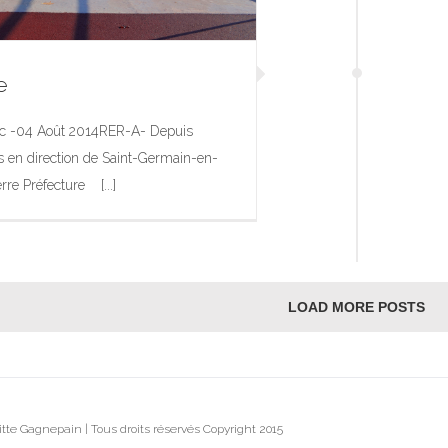
e
ic -04 Août 2014RER-A- Depuis
s en direction de Saint-Germain-en-
Dune Marine
re Préfecture [...]
raphie
Portfolio
Sculpture
Œuvres d’Art
dans l’Espace Public
LOAD MORE POSTS
tte Gagnepain | Tous droits réservés Copyright 2015