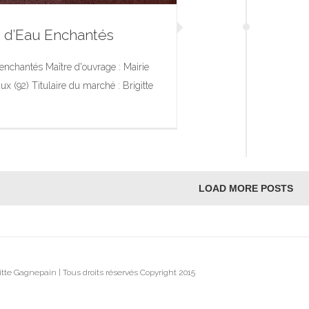
 d’Eau Enchantés
enchantés Maître d'ouvrage : Mairie
ux (92) Titulaire du marché : Brigitte
oulins d’Eau Enchantés
 d’Art dans l’Espace Public
LOAD MORE POSTS
tte Gagnepain | Tous droits réservés Copyright 2015