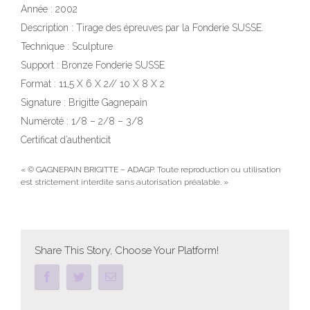
Année : 2002
Description : Tirage des épreuves par la Fonderie SUSSE.
Technique : Sculpture
Support : Bronze Fonderie SUSSE
Format : 11,5 X 6 X 2// 10 X 8 X 2
Signature : Brigitte Gagnepain
Numéroté : 1/8 – 2/8 – 3/8
Certificat d’authenticit
« © GAGNEPAIN BRIGITTE – ADAGP. Toute reproduction ou utilisation
est strictement interdite sans autorisation préalable. »
Share This Story, Choose Your Platform!