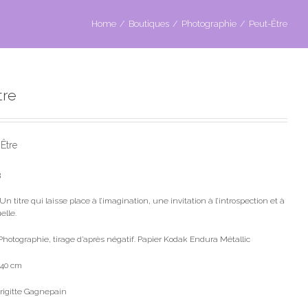
Home
/
Boutiques
/
Photographie
/
Peut-Être
tre
-Être
3
 Un titre qui laisse place à l’imagination, une invitation à l’introspection et à
elle.
Photographie, tirage d’après négatif. Papier Kodak Endura Métallic
 40 cm
Brigitte Gagnepain