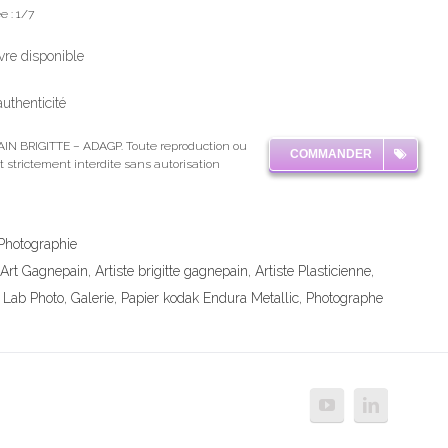
e : 1/7
re disponible
’authenticité
IN BRIGITTE – ADAGP. Toute reproduction ou
COMMANDER
st strictement interdite sans autorisation
Photographie
Art Gagnepain
,
Artiste brigitte gagnepain
,
Artiste Plasticienne
,
 Lab Photo
,
Galerie
,
Papier kodak Endura Metallic
,
Photographe