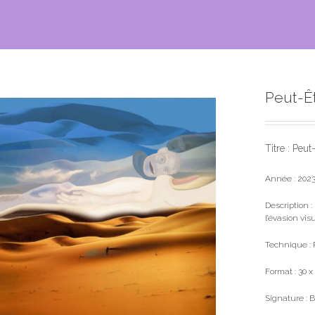
Peut-Ê
Titre : Peut
Année : 202
Description :
l’évasion visu
Technique : 
Format : 30 x
Signature : 