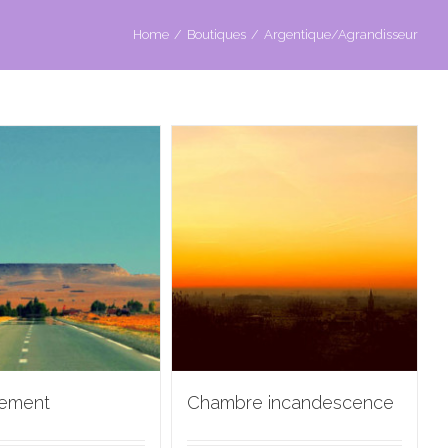
Home
/
Boutiques
/
Argentique/Agrandisseur
lement
Chambre incandescence