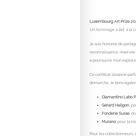
Luxembourg Art Prize 20
Un hommage à l’art, à la co
Je suis honorée de partage
reconnaissance, réservée a
à poursuivre mon explorati
Ce certificat s’associe p
démarche. Je tiens égalem
Diamantino Labo P
Gérard Haligon
, p
Fonderie Susse
, d
Murano
, pour la r
Pour les collectionneurs,