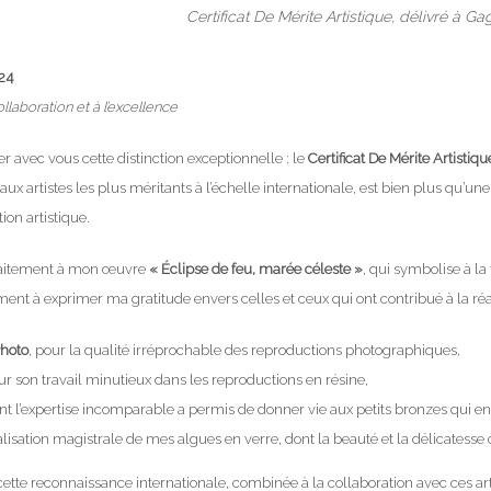
Certificat De Mérite Artistique, délivré à Ga
24
llaboration et à l’excellence
r avec vous cette distinction exceptionnelle : le
Certificat De Mérite Artistiqu
ux artistes les plus méritants à l’échelle internationale, est bien plus qu’
on artistique.
arfaitement à mon œuvre
« Éclipse de feu, marée céleste »
, qui symbolise à la
ent à exprimer ma gratitude envers celles et ceux qui ont contribué à la réa
hoto
, pour la qualité irréprochable des reproductions photographiques,
our son travail minutieux dans les reproductions en résine,
ont l’expertise incomparable a permis de donner vie aux petits bronzes qui en
éalisation magistrale de mes algues en verre, dont la beauté et la délicates
 cette reconnaissance internationale, combinée à la collaboration avec ces 