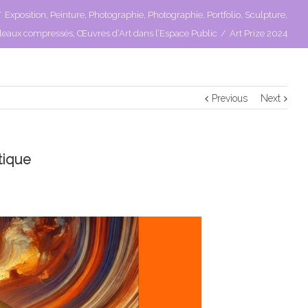
/
Exposition
,
Peinture
,
Photographie
,
Photographie
,
Portfolio
,
Sculpture
,
leaux compressés
,
Œuvres d’Art dans l’Espace Public
/
Art Prize 2024
Previous
Next
stique