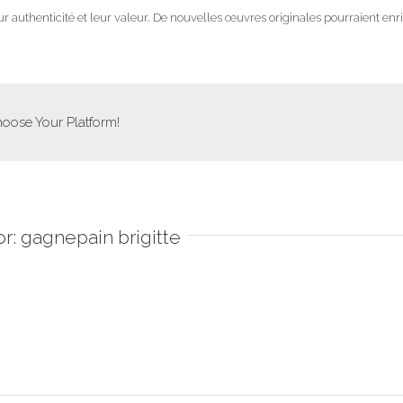
eur authenticité et leur valeur. De nouvelles œuvres originales pourraient enri
hoose Your Platform!
or:
gagnepain brigitte